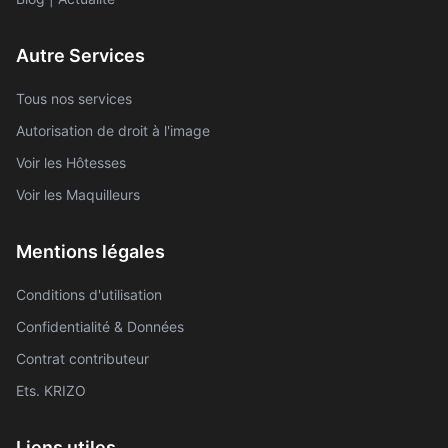
Autre Services
Tous nos services
Autorisation de droit à l'image
Voir les Hôtesses
Voir les Maquilleurs
Mentions légales
Conditions d'utilisation
Confidentialité & Données
Contrat contributeur
Ets. KRIZO
Liens utiles