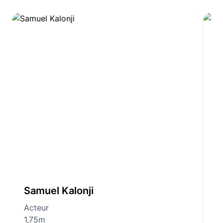
Samuel Kalonji
J
Acteur
1
1,75m
2