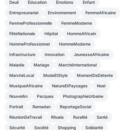
Deuil
Éducation
Émotions
Enfant
Entrepreunariat
Environnement
FemmeAfricaine
FemmeProfessionnelle
FemmeModerne
FêteNationale
Hôpital
HommeAfricain
HommeProfessionnel
HommeModerne
Infrastructure
Innovation
JeunesseAfricaine
Maladie
Mariage
MarchéInternational
MarchéLocal
ModeEtStyle
MomentDeDétente
MusiqueAfricaine
NatureEtPaysages
Noel
NouvelAn
Pacques
PhotographieUrbaine
Portrait
Ramadan
ReportageSocial
RéunionDeTravail
Rituels
Ruralité
Santé
Sécurité
Société
Shopping
Solidarité