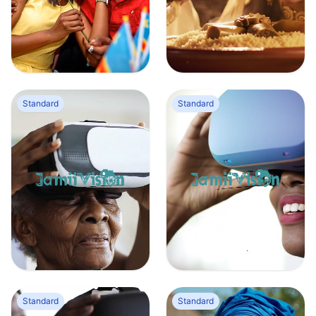
Moment de complicité entre amoureux le jour de la Saint Valentin
Un homme et une femme d’origine nord-africaine partagent un plat
0
0
0
0
Standard
Standard
Jeune femme africaine met un casque de réalité virtuelle à une vieille dame
Jeune femme africaine met un casque de réalité virtuelle
0
0
0
0
Standard
Standard