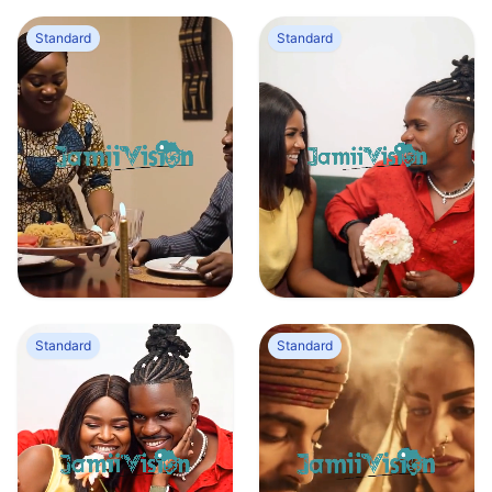
Standard
Standard
Femme africaine servant un plat traditionnel
Moment de complicité entre amoureux à la Saint Valentin
0
0
1
0
Standard
Standard