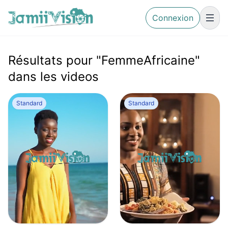
Connexion
Résultats pour "FemmeAfricaine"
dans les videos
Standard
Standard
Femme africaine marchant sur la plage au coucher du soleil
Femme africaine servant un plat traditionnel
0
0
0
0