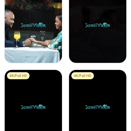
Homme offre une bague à sa fiancée pour la Saint-Valentin
Jeune femme qui se réveille dans une chambre luxueuse
0
0
0
0
4K/Full HD
4K/Full HD