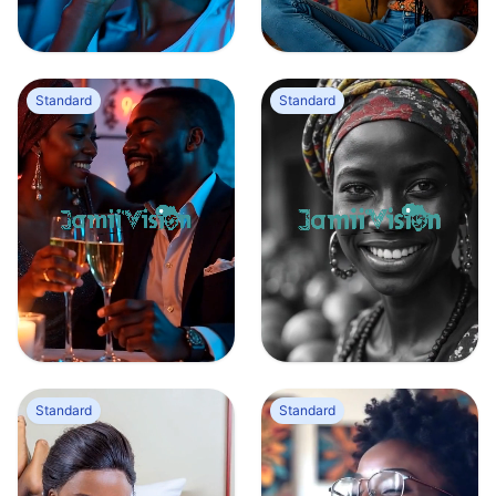
Jeune femme noire au téléphone assise dans une voiture
Jeune femme noire qui se détend en buvant une tasse de thé
0
0
0
0
Standard
Standard
Couple d’un homme et une femme dans un bar qui porte un toast
Portrait d’une femme noire africaine dans une zone rurale en Afrique
0
0
0
0
Standard
Standard