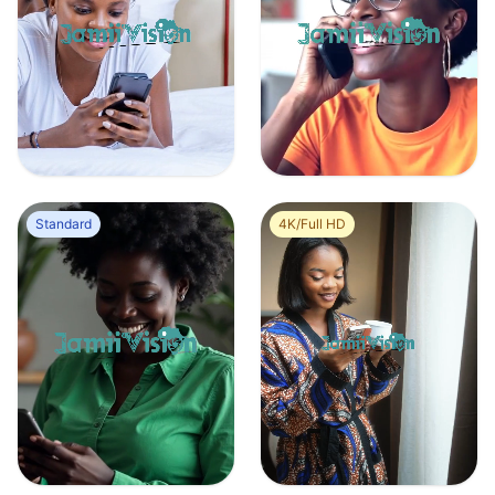
Une jeune femme allongée sur un lit avec un téléphone
Jeune femme noire souriante au téléphone
0
0
0
0
Standard
4K/Full HD
Une femme noire souriante assise dans son salon qui envoie des messages sur son téléphone
Jeune femme noire qui consulte son son téléphone portable en buvant tasse de thé
0
0
0
0