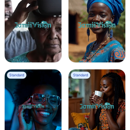
Jeune homme africain met un casque de réalité virtuelle à une vieille femme
Portrait d’une femme africaine de l’Afrique de l’Ouest dans un village africain
0
0
0
0
Standard
Standard