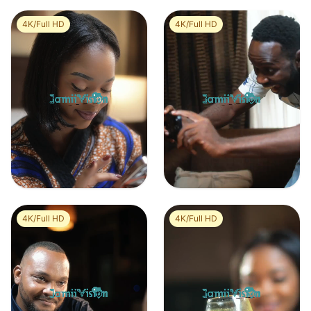
4K/Full HD
4K/Full HD
Jeune femme africaine assise dans un lit souriante en regardant son téléphone
Groupe d’amis célèbrent en regardant match de football
0
0
0
0
4K/Full HD
4K/Full HD