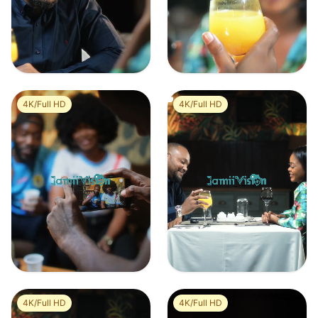
Homme qui fait sa demande en mariage à sa fiancée
Couple africain célébrant la Saint-Valentin
0
0
0
0
4K/Full HD
4K/Full HD
Groupe d’amis qui célèbre en se prenant en photo
Couple d’amoureux trinque dans un restaurant
0
0
0
0
4K/Full HD
4K/Full HD