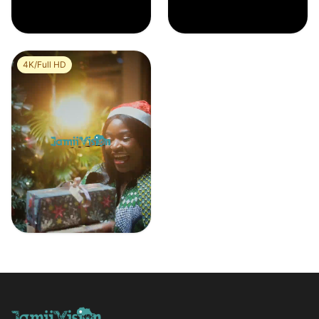
Groupe d’amis regardant match de football célèbrent un but
Couple africain célébrant Noël
0
0
0
0
4K/Full HD
Couple africain célébrant Noël
0
0