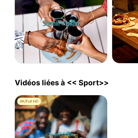
Un groupe d’amis qui portent un toast
Plateau d
0
0
Vidéos liées à << Sport>>
4K/Full HD