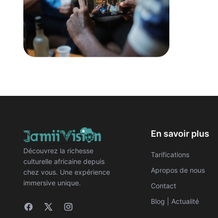
Groupe d’amis qui célèbre en se prenant en photo
0
0
En savoir plus
Découvrez la richesse
Tarifications
culturelle africaine depuis
Apropos de nous
chez vous. Une expérience
immersive unique.
Contact
Blog | Actualité