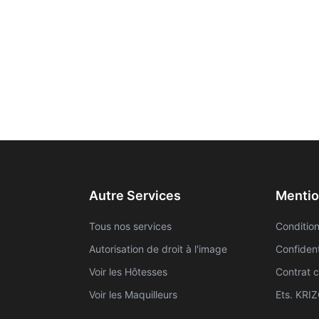
Autre Services
Mentio
Tous nos services
Condition
Autorisation de droit à l'image
Confident
Voir les Hôtesses
Contrat c
Voir les Maquilleurs
Ets. KRI