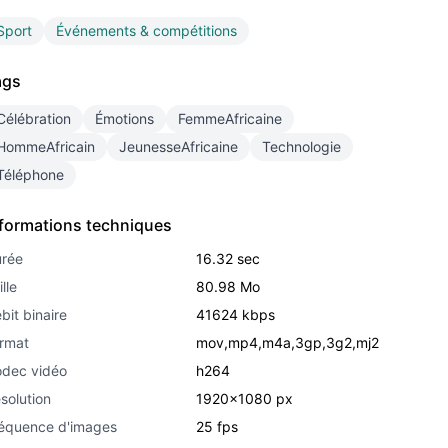
Sport
Événements & compétitions
ags
Célébration
Émotions
FemmeAfricaine
creen
HommeAfricain
JeunesseAfricaine
Technologie
Téléphone
nformations techniques
rée
16.32 sec
ille
80.98 Mo
bit binaire
41624 kbps
rmat
mov,mp4,m4a,3gp,3g2,mj2
dec vidéo
h264
solution
1920x1080 px
équence d'images
25 fps