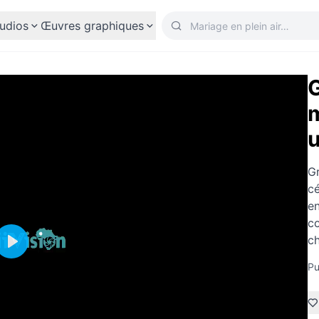
udios
Œuvres graphiques
G
m
u
Gr
cé
en
co
c
Play
Pu