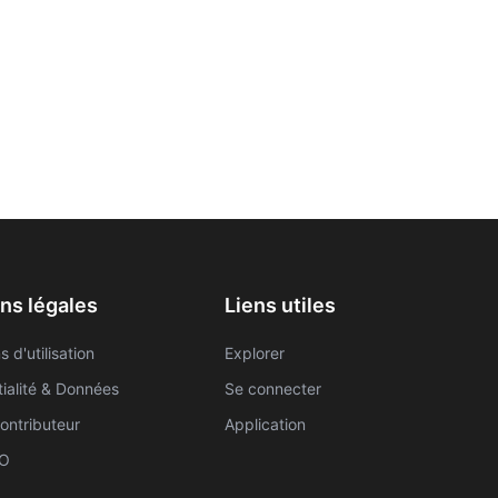
ns légales
Liens utiles
s d'utilisation
Explorer
ialité & Données
Se connecter
ontributeur
Application
ZO