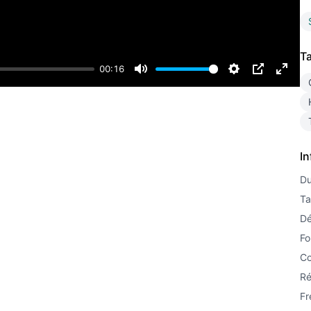
T
00:16
Mute
Settings
PIP
Enter
fulls
I
Du
Ta
Dé
Fo
Co
Ré
Fr