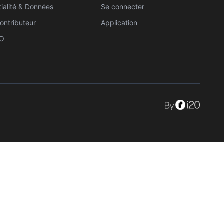
ialité & Données
Se connecter
ontributeur
Application
ZO