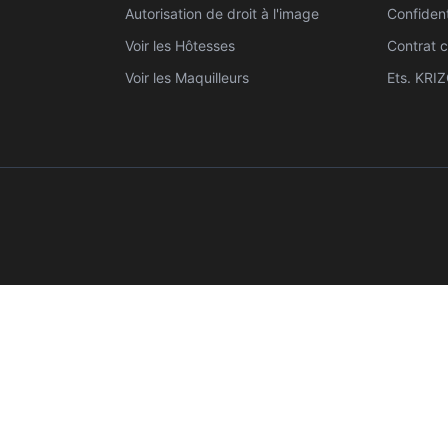
Autorisation de droit à l'image
Confident
Voir les Hôtesses
Contrat c
Voir les Maquilleurs
Ets. KRI